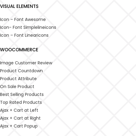
VISUAL ELEMENTS
INICIA SESIÓN
Icon – Font Awesome
Icon- Font Simplelineicons
Introduzca su nombre de usuario y contraseña para iniciar
Icon – Font Linearicons
sesión
WOOCOMMERCE
Image Customer Review
Product Countdown
Product Attribute
Recuerdame
On Sale Product
INICIA SESIÓN
Best Selling Products
Top Rated Products
¿Perdiste la Contraseña?
Ajax + Cart at Left
Ajax + Cart at Right
Ajax + Cart Popup