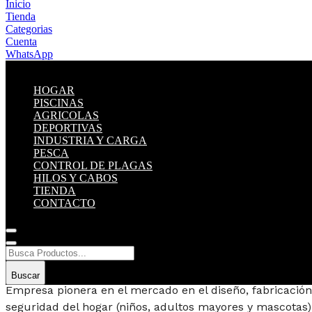
Inicio
Tienda
Categorias
Cuenta
WhatsApp
HOGAR
PISCINAS
AGRICOLAS
DEPORTIVAS
INDUSTRIA Y CARGA
PESCA
CONTROL DE PLAGAS
HILOS Y CABOS
TIENDA
CONTACTO
Buscar
Empresa pionera en el mercado en el diseño, fabricación
seguridad del hogar (niños, adultos mayores y mascotas)