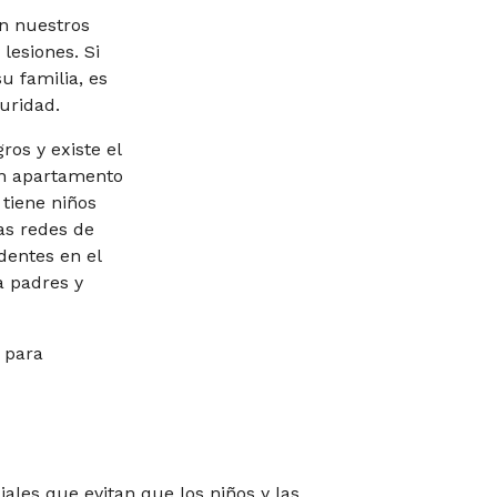
n nuestros
lesiones. Si
 familia, es
uridad.
os y existe el
 un apartamento
 tiene niños
as redes de
dentes en el
a padres y
 para
ales que evitan que los niños y las