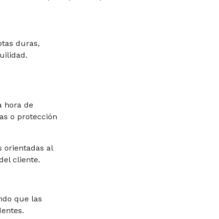
tas duras,
ilidad.
a hora de
gas o protección
 orientadas al
el cliente.
ndo que las
dentes.