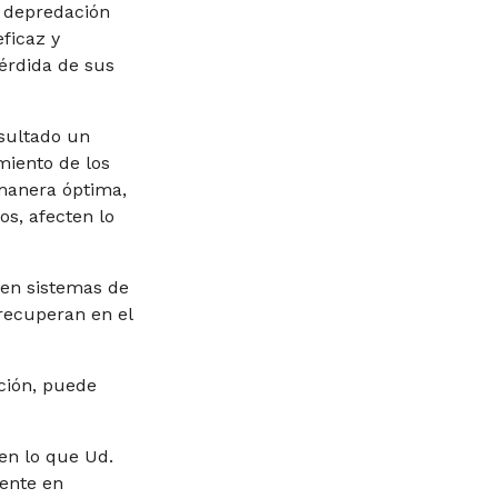
a depredación
ficaz y
érdida de sus
esultado un
miento de los
 manera óptima,
s, afecten lo
 en sistemas de
 recuperan en el
ación, puede
en lo que Ud.
ente en