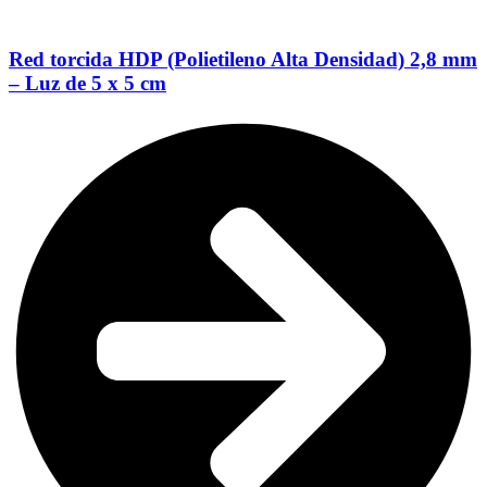
Red torcida HDP (Polietileno Alta Densidad) 2,8 mm
– Luz de 5 x 5 cm