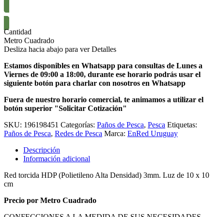
SOLICITAR COTIZACIÓN
Cantidad
Metro Cuadrado
Desliza hacia abajo para ver Detalles
Estamos disponibles en Whatsapp para consultas de Lunes a
Viernes de 09:00 a 18:00, durante ese horario podrás usar el
siguiente botón para charlar con nosotros en Whatsapp
Fuera de nuestro horario comercial, te animamos a utilizar el
botón superior "Solicitar Cotización"
SKU:
196198451
Categorías:
Paños de Pesca
,
Pesca
Etiquetas:
Paños de Pesca
,
Redes de Pesca
Marca:
EnRed Uruguay
Descripción
Información adicional
Red torcida HDP (Polietileno Alta Densidad) 3mm. Luz de 10 x 10
cm
Precio por Metro Cuadrado
CONFECCIONES A LA MEDIDA DE SUS NECESIDADES