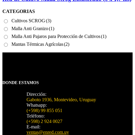
CATEGORIAS
Cultivos SCROG
(3)
Malla Anti Granizo
(1)
Malla Anti Pajaros para Protección de Cultivos
(1)
Mantas Térmicas Agrícolas
(2)
DONDE ESTAMOS
Dirección:
Gaboto 1936, Montevideo, Uruguay
Whatsapp:
(+598) 99 855 051
Teléfono:
(+598) 2 924 0027
E-mail:
ventas@enred.com.uy