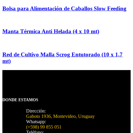
Bolsa para Alimentación de Caballos Slow Feeding
Manta Térmica Anti Helada (4 x 10 mt)
Red de Cultivo Malla Scrog Entutorado (10 x 1,7
mt)
DONDE ESTAMOS
Dirección:
Gaboto 1936, Montevideo, Uruguay
Whatsapp:
(+598) 99 855 051
Teléfono: